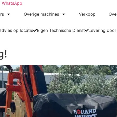
WhatsApp
rs
Overige machines
Verkoop
Ove
dvies op locatie
Eigen Technische Dienst
Levering door
g!