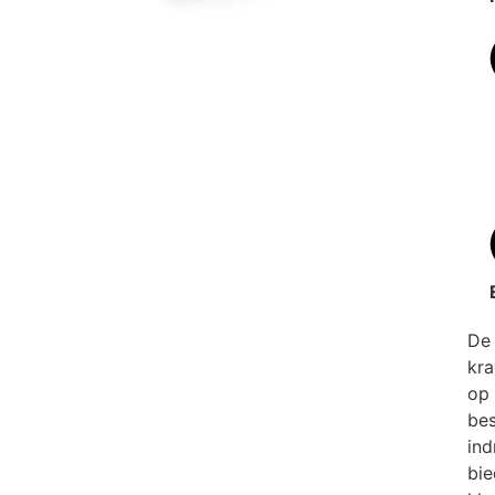
De
kr
op 
bes
ind
bie