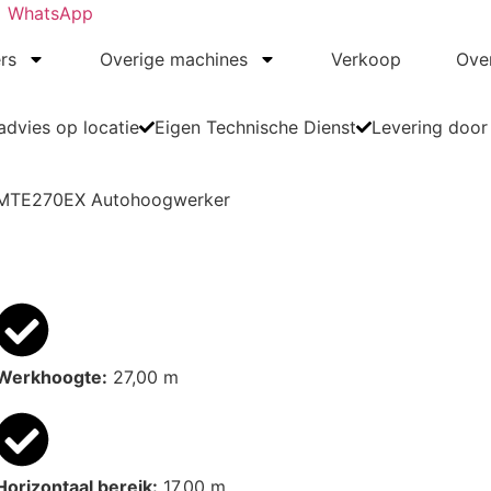
WhatsApp
rs
Overige machines
Verkoop
Ove
dvies op locatie
Eigen Technische Dienst
Levering door
l MTE270EX Autohoogwerker
Werkhoogte:
27,00 m
Horizontaal bereik:
17,00 m