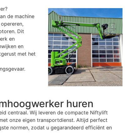
er
?
 kan de machine
 opereren,
otoren. Dit
erk en
nwijken en
tgerust met het
ingsgevaar.
rmhoogwerker
huren
eid centraal. Wij leveren de compacte Niftylift
et onze eigen transportdienst. Altijd perfect
ste normen, zodat u gegarandeerd efficiënt en