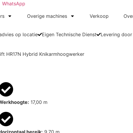
WhatsApp
rs
Overige machines
Verkoop
Ove
dvies op locatie
Eigen Technische Dienst
Levering door
lift HR17N Hybrid Knikarmhoogwerker
Werkhoogte:
17,00 m
Horizontaal bereik:
9,70 m