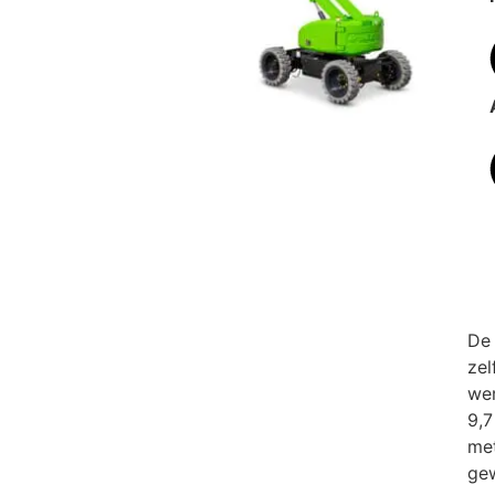
De 
zel
wer
9,7
met
gew