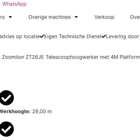
WhatsApp
rs
Overige machines
Verkoop
Ove
dvies op locatie
Eigen Technische Dienst
Levering door
Zoomlion ZT26JE Telescoophoogwerker met 4M Platform
Werkhoogte:
28,00 m