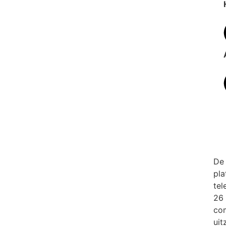
De
pla
te
26 
com
uit