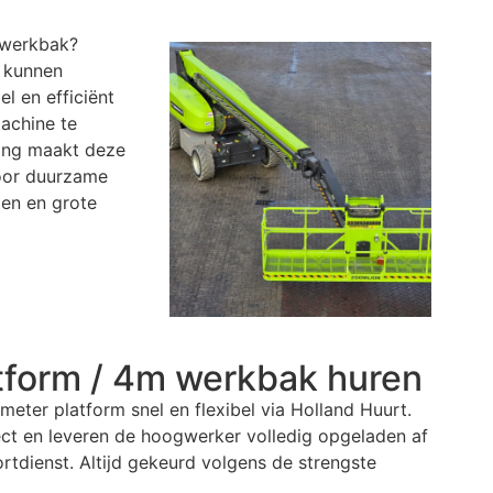
 werkbak
?
d kunnen
l en efficiënt
achine te
ving maakt deze
voor duurzame
den en grote
tform / 4m werkbak
huren
ter platform snel en flexibel via Holland Huurt.
ject en leveren de hoogwerker volledig opgeladen af
tdienst. Altijd gekeurd volgens de strengste