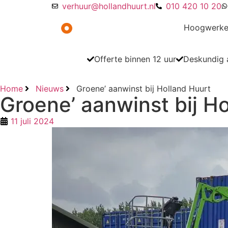
verhuur@hollandhuurt.nl
010 420 10 20
Hoogwerke
Offerte binnen 12 uur
Deskundig a
Home
Nieuws
Groene’ aanwinst bij Holland Huurt
Groene’ aanwinst bij H
11 juli 2024