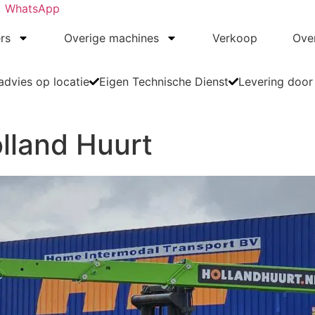
WhatsApp
rs
Overige machines
Verkoop
Ove
dvies op locatie
Eigen Technische Dienst
Levering door
olland Huurt